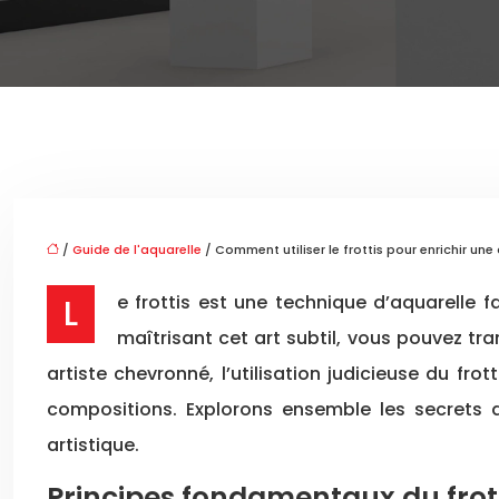
/
Guide de l'aquarelle
/ Comment utiliser le frottis pour enrichir une
Le frottis est une technique d’aquarelle fascinante qui permet d’ajouter de la profondeur, de la texture et de l’intérêt visuel à vos peintures. En
maîtrisant cet art subtil, vous pouvez t
artiste chevronné, l’utilisation judicieuse du f
compositions. Explorons ensemble les secrets 
artistique.
Principes fondamentaux du frott