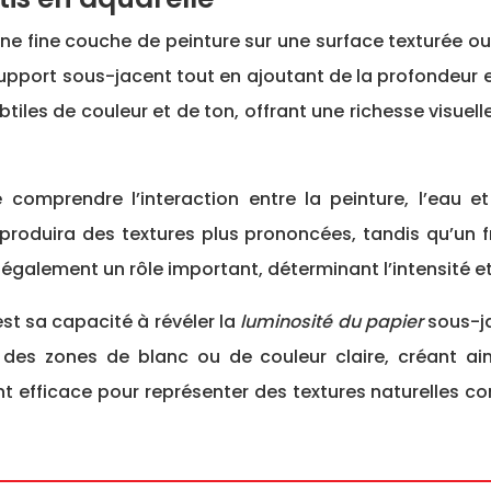
’une fine couche de peinture sur une surface texturée ou
upport sous-jacent tout en ajoutant de la profondeur e
btiles de couleur et de ton, offrant une richesse visue
de comprendre l’interaction entre la peinture, l’eau e
c produira des textures plus prononcées, tandis qu’un 
 également un rôle important, déterminant l’intensité et 
est sa capacité à révéler la
luminosité du papier
sous-j
 des zones de blanc ou de couleur claire, créant ai
t efficace pour représenter des textures naturelles com